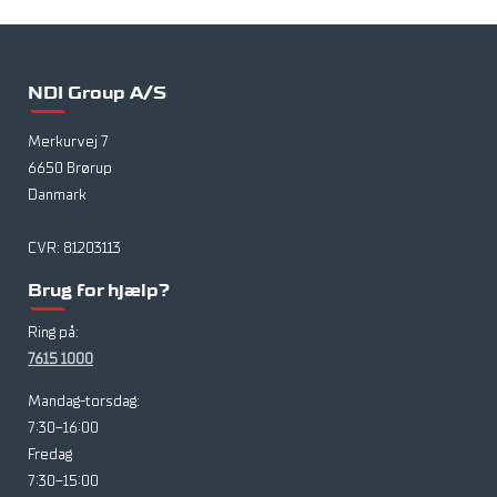
NDI Group A/S
Merkurvej 7
6650 Brørup
Danmark
CVR: 81203113
Brug for hjælp?
Ring på:
7615 1000
Mandag-torsdag:
7:30-16:00
Fredag
7:30-15:00